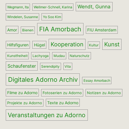
Wendt, Gunna
Wegmann, Ita
Wellmer-Schnell, Karina
Windelen, Susanne
Yo Soo Kim
FIA Amorbach
Amor
FIU Amsterdam
Bienen
Kooperation
Kunst
Hilfsfiguren
Hügel
Kultur
Kunstfreiheit
Lachyoga
Mudau
Naturschutz
Schaufenster
Serendipity
Vita
Digitales Adorno Archiv
Essay Amorbach
Filme zu Adorno
Fotoserien zu Adorno
Notizen zu Adorno
Texte zu Adorno
Projekte zu Adorno
Veranstaltungen zu Adorno