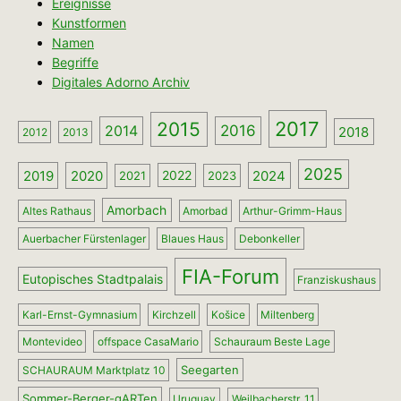
Ereignisse
Kunstformen
Namen
Begriffe
Digitales Adorno Archiv
2017
2015
2014
2016
2018
2012
2013
2025
2019
2020
2024
2022
2021
2023
Amorbach
Altes Rathaus
Amorbad
Arthur-Grimm-Haus
Auerbacher Fürstenlager
Blaues Haus
Debonkeller
FIA-Forum
Eutopisches Stadtpalais
Franziskushaus
Karl-Ernst-Gymnasium
Kirchzell
Košice
Miltenberg
Montevideo
offspace CasaMario
Schauraum Beste Lage
Seegarten
SCHAURAUM Marktplatz 10
Sommer-Berger-gARTen
Uruguay
Weilbacherstr. 11