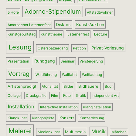
Adorno-Stipendium
5 Höfe
Altstadtwohnen
Diskurs
Kunst-Auktion
Amorbacher Laternenfest
Kunstgeburtstag
Kunsttheorie
Laternenfest
Lecture
Lesung
Privat-Vorlesung
Osterspaziergang
Petition
Rundgang
Präsentation
Seminar
Versteigerung
Vortrag
Waldführung
Wallfahrt
Weltlachtag
Artistenpredigt
Bildhauerei
Atonalität
Bilder
Buch
Collage
Druckgrafik
Film
Foto
Grafik
Independent Art
Installation
Interaktive Installation
Klanginstallation
Konzert
Klangkunst
Klangobjekte
Konzertlesung
Malerei
Musik
Multimedia
Medienkunst
Märchen