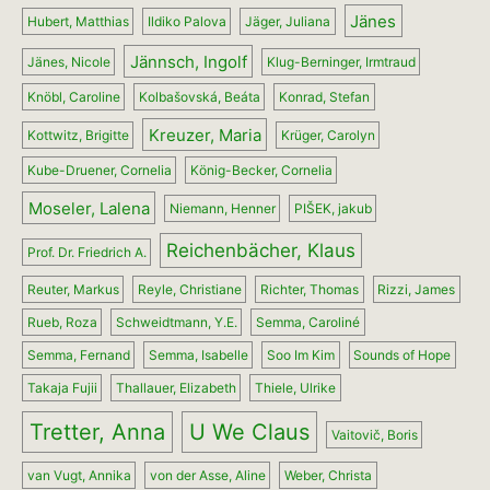
Jänes
Hubert, Matthias
Ildiko Palova
Jäger, Juliana
Jännsch, Ingolf
Jänes, Nicole
Klug-Berninger, Irmtraud
Knöbl, Caroline
Kolbašovská, Beáta
Konrad, Stefan
Kreuzer, Maria
Kottwitz, Brigitte
Krüger, Carolyn
Kube-Druener, Cornelia
König-Becker, Cornelia
Moseler, Lalena
Niemann, Henner
PIŠEK, jakub
Reichenbächer, Klaus
Prof. Dr. Friedrich A.
Reuter, Markus
Reyle, Christiane
Richter, Thomas
Rizzi, James
Rueb, Roza
Schweidtmann, Y.E.
Semma, Caroliné
Semma, Fernand
Semma, Isabelle
Soo Im Kim
Sounds of Hope
Takaja Fujii
Thallauer, Elizabeth
Thiele, Ulrike
Tretter, Anna
U We Claus
Vaitovič, Boris
van Vugt, Annika
von der Asse, Aline
Weber, Christa