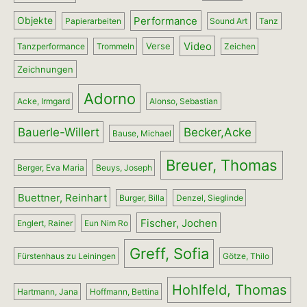
Performance
Objekte
Papierarbeiten
Sound Art
Tanz
Video
Verse
Tanzperformance
Trommeln
Zeichen
Zeichnungen
Adorno
Acke, Irmgard
Alonso, Sebastian
Bauerle-Willert
Becker,Acke
Bause, Michael
Breuer, Thomas
Berger, Eva Maria
Beuys, Joseph
Buettner, Reinhart
Burger, Billa
Denzel, Sieglinde
Fischer, Jochen
Englert, Rainer
Eun Nim Ro
Greff, Sofia
Fürstenhaus zu Leiningen
Götze, Thilo
Hohlfeld, Thomas
Hartmann, Jana
Hoffmann, Bettina