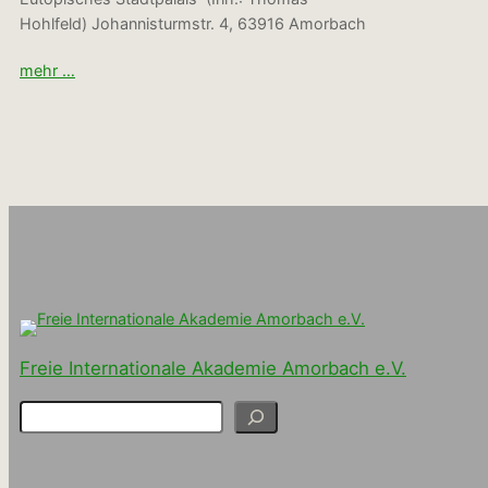
Hohlfeld) Johannisturmstr. 4, 63916 Amorbach
mehr …
Freie Internationale Akademie Amorbach e.V.
S
u
c
h