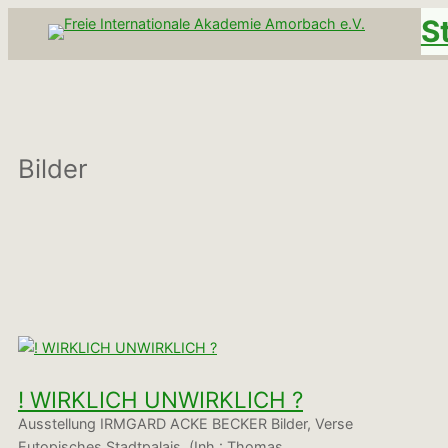
Zum
S
Inhalt
springen
Bilder
! WIRKLICH UNWIRKLICH ?
Ausstellung IRMGARD ACKE BECKER Bilder, Verse
Eutopisches Stadtpalais (Inh.: Thomas