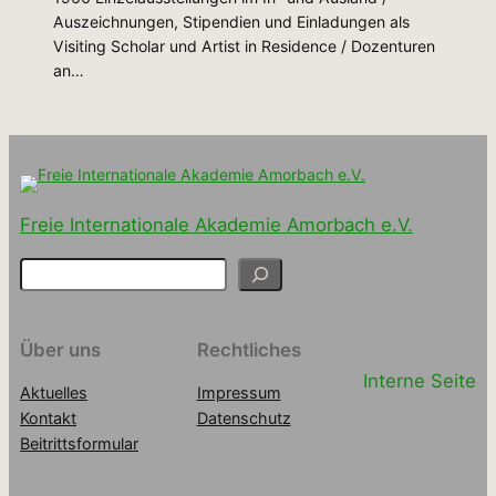
Auszeichnungen, Stipendien und Einladungen als
Visiting Scholar und Artist in Residence / Dozenturen
an…
Freie Internationale Akademie Amorbach e.V.
S
u
c
h
Über uns
Rechtliches
e
Interne Seite
n
Aktuelles
Impressum
Kontakt
Datenschutz
Beitrittsformular