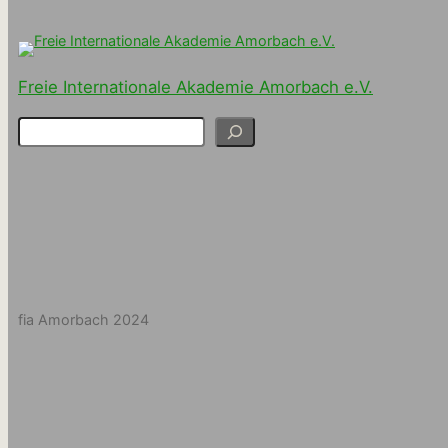
Freie Internationale Akademie Amorbach e.V.
S
u
c
h
e
n
fia Amorbach 2024