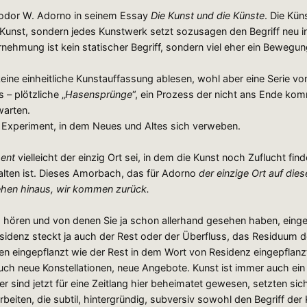
heodor W. Adorno in seinem Essay
Die Kunst und die Künste
. Die Kün
on Kunst, sondern jedes Kunstwerk setzt sozusagen den Begriff neu
hmung ist kein statischer Begriff, sondern viel eher ein Bewegun
 keine einheitliche Kunstauffassung ablesen, wohl aber eine Serie 
 – plötzliche „
Hasensprünge
“, ein Prozess der nicht ans Ende kom
warten.
es Experiment, in dem Neues und Altes sich verweben.
ent
vielleicht der einzig Ort sei, in dem die Kunst noch Zuflucht finde
lten ist. Dieses Amorbach, das für Adorno
der einzige Ort auf die
ehen hinaus, wir kommen zurück.
eich hören und von denen Sie ja schon allerhand gesehen haben, ei
sidenz steckt ja auch der Rest oder der Überfluss, das Residuum d
en eingepflanzt wie der Rest in dem Wort von Residenz eingepflanzt 
 neue Konstellationen, neue Angebote. Kunst ist immer auch ein 
ler sind jetzt für eine Zeitlang hier beheimatet gewesen, setzten sich
Arbeiten, die subtil, hintergründig, subversiv sowohl den Begriff d