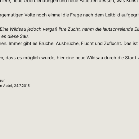
rniere, neue Überblendungen und neue Facetten dessen, was Kunst se
gemutigen Volte noch einmal die Frage nach dem Leitbild aufgegri
ine Wildsau jedoch vergaß ihre Zucht, nahm die lautschreiende E
e es diese Sau.
en. Immer gibt es Brüche, Ausbrüche, Flucht und Zuflucht. Das ist 
ten, dass es möglich wurde, hier eine neue Wildsau durch die Stadt 
zur
 Abtei, 24.7.2015