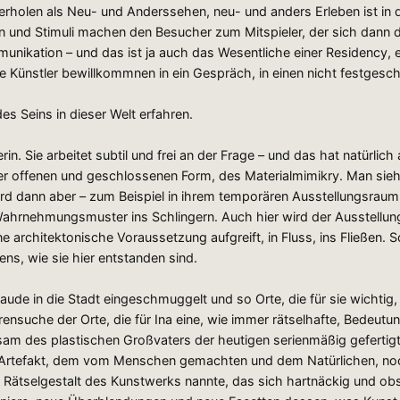
ederholen als Neu- und Anderssehen, neu- und anders Erleben ist in 
und Stimuli machen den Besucher zum Mitspieler, der sich dann di
ikation – und das ist ja auch das Wesentliche einer Residency, ei
 Künstler bewillkommnen in ein Gespräch, in einen nicht festgesc
s Seins in dieser Welt erfahren.
erin. Sie arbeitet subtil und frei an der Frage – und das hat natür
r offenen und geschlossenen Form, des Materialmimikry. Man sieh
 wird dann aber – zum Beispiel in ihrem temporären Ausstellungsra
 Wahrnehmungsmuster ins Schlingern. Auch hier wird der Ausstell
 architektonische Voraussetzung aufgreift, in Fluss, ins Fließen. 
ns, wie sie hier entstanden sind.
e in die Stadt eingeschmuggelt und so Orte, die für sie wichtig, 
urensuche der Orte, die für Ina eine, wie immer rätselhafte, Bede
hsam des plastischen Großvaters der heutigen serienmäßig gefertigte
tefakt, dem vom Menschen gemachten und dem Natürlichen, noch 
tselgestalt des Kunstwerks nannte, das sich hartnäckig und obstin