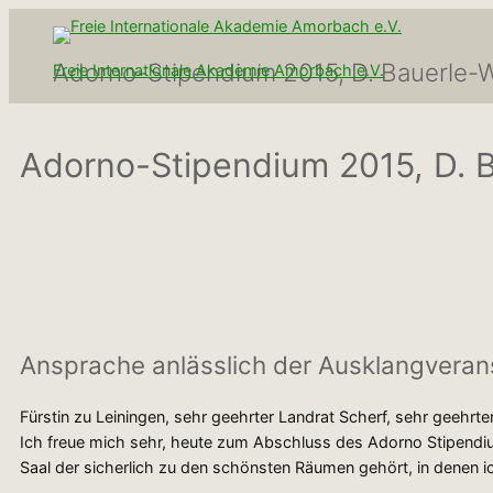
Zum
Inhalt
Adorno-Stipendium 2015, D. Bauerle-Wi
Freie Internationale Akademie Amorbach e.V.
springen
Adorno-Stipendium 2015, D. B
Ansprache anlässlich der Ausklangvera
Fürstin zu Leiningen, sehr geehrter Landrat Scherf, sehr geehrte
Ich freue mich sehr, heute zum Abschluss des Adorno Stipendi
Saal der sicherlich zu den schönsten Räumen gehört, in denen 