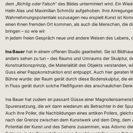
dem „
Richtig oder Falsch
“ des Bildes unterminiert wird. Ein Wi
Helin Alas und Maximilian Schmölz aufgehoben. Ihre Anregungen 
Wahrnehmungspotentiale sozusagen neu erspielt.Kunst ist Kommun
einen ihnen fremden Ort kommen, als auch die Menschen, die die
bringen – so wie wir
in jedem freien Gespräch neue und andere Weisen des Lebens, de
Ina Bauer
hat in einem offenen Studio gearbeitet. Sie ist Bildhau
anders sehen zu tun – des Raums und Umraums der Skulptur, de
Konstruktionsprinzip, die Materialität des Objekts verstanden,
Guss einer Pappkonstruktion erst entpuppt. Auch hier geraten
Bühne wurde: der Raum gerät durch diese Bodenskulptur, die eine
in Fluss gerät durch solche Fließfiguren des anschaulichen Denke
Ina Bauer hat zudem en passant Güsse einer Magnoliensamenstaud
Spurensetzung, die wir dann wiederum als Betrachter in der Sp
Auch ihre Poller, die Nachbildungen eines antiken Pollers, gleic
nach der Grenze zwischen dem Kunstwerk und dem Ding, dem Ar
Potential der Kunst und des Sehens zusammen, was Adorno die Rä