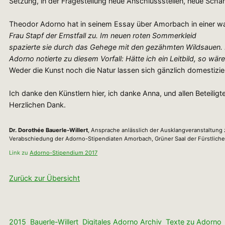
Setzung, in der Fragestellung neue Anschlussstellen, neue Scha
Theodor Adorno hat in seinem Essay über Amorbach in einer wa
Frau Stapf der Ernstfall zu. Im neuen roten Sommerkleid
spazierte sie durch das Gehege mit den gezähmten Wildsauen. E
Adorno notierte zu diesem Vorfall: Hätte ich ein Leitbild, so wär
Weder die Kunst noch die Natur lassen sich gänzlich domestizier
Ich danke den Künstlern hier, ich danke Anna, und allen Beteilig
Herzlichen Dank.
Dr. Dorothée Bauerle-Willert
, Ansprache anlässlich der Ausklangveranstaltung 
Verabschiedung der Adorno-Stipendiaten Amorbach, Grüner Saal der Fürstlichen
Link zu
Adorno-Stipendium 2017
Zurück zur Übersicht
2015
Bauerle-Willert
Digitales Adorno Archiv
Texte zu Adorno