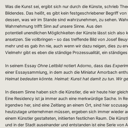
Was die Kunst sei, ergibt sich nur durch die Künste, schrieb T
Bildendes. Das heißt, es gibt kein festgeschriebener Begriff v
dessen, was wir im Stande sind wahrzunehmen, zu sehen. Wahrne
Wahrnehmung trifft Sinn auf unsere Sinne. Aus den
potentiell unendlichen Möglichkeiten der Künste lässt sich also
ansetzen. Sie vollbringen – so das treffende Bild von Josef Beuys
mehr und es gab ihn nie, auch wenn wir dazu neigen, dies zu er
Vielmehr gibt es eben die ständige Prozessualität, ein ständig
In seinem Essay
Ohne Leitbild
notiert Adorno, dass das
Experim
einer Essaysammlung, in dem auch die Miniatur Amorbach entha
Heimat bedeuten könnte. Heimat: Kunst hat damit zu tun. Wir g
In diesem Sinne haben sich die Künstler, die wir heute hier gl
Eine Residency ist ja immer auch eine merkwürdige Sache. In Re
irgendwo her, sind eine Zeitlang an einem Ort, sind hier sozusag
heutzutage unternehmen müssen, ergeben sich immer wieder auch
einem Künstler gestalteten, initiierten festlichen Raum. Die Künst
und in der Stadt auseinander und entstanden ist eine Serie von 