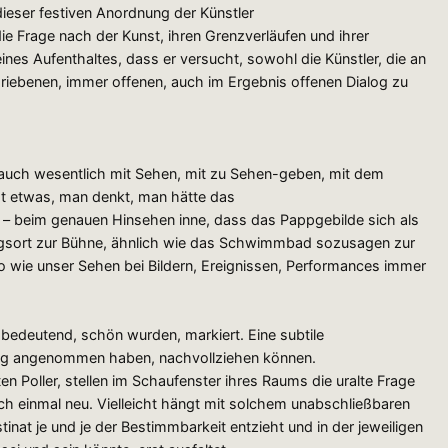
dieser festiven Anordnung der Künstler
e Frage nach der Kunst, ihren Grenzverläufen und ihrer
nes Aufenthaltes, dass er versucht, sowohl die Künstler, die an
hriebenen, immer offenen, auch im Ergebnis offenen Dialog zu
lich auch wesentlich mit Sehen, mit zu Sehen-geben, mit dem
t etwas, man denkt, man hätte das
um – beim genauen Hinsehen inne, dass das Pappgebilde sich als
ungsort zur Bühne, ähnlich wie das Schwimmbad sozusagen zur
So wie unser Sehen bei Bildern, Ereignissen, Performances immer
bedeutend, schön wurden, markiert. Eine subtile
utung angenommen haben, nachvollziehen können.
n Poller, stellen im Schaufenster ihres Raums die uralte Frage
einmal neu. Vielleicht hängt mit solchem unabschließbaren
at je und je der Bestimmbarkeit entzieht und in der jeweiligen