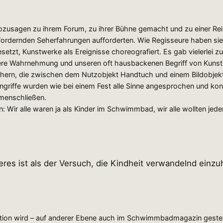
sagen zu ihrem Forum, zu ihrer Bühne gemacht und zu einer Reih
sfordernden Seherfahrungen aufforderten. Wie Regisseure haben sie
esetzt, Kunstwerke als Ereignisse choreografiert. Es gab vielerlei zu
nsere Wahrnehmung und unseren oft hausbackenen Begriff von Kunst
chern, die zwischen dem Nutzobjekt Handtuch und einem Bildobjekt c
ingriffe wurden wie bei einem Fest alle Sinne angesprochen und ko
mmenschließen.
: Wir alle waren ja als Kinder im Schwimmbad, wir alle wollten
res ist als der Versuch, die Kindheit verwandelnd einzu
ation wird – auf anderer Ebene auch im Schwimmbadmagazin geste