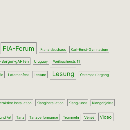
FIA-Forum
Franziskushaus
Karl-Ernst-Gymnasium
-Berger-gARTen
Uruguay
Weilbacherstr. 11
Lesung
ie
Laternenfest
Lecture
Osterspaziergang
teraktive Installation
Klanginstallation
Klangkunst
Klangobjekte
Video
Verse
und Art
Tanz
Tanzperformance
Trommeln