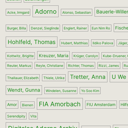
Adorno
Bauerle-Willer
Acke, Irmgard
Alonso, Sebastian
Fisch
Burger, Billa
Denzel, Sieglinde
Englert, Rainer
Eun Nim Ro
Hohlfeld, Thomas
Hubert, Matthias
Ildiko Palova
Jäger,
Kreuzer, Maria
Kottwitz, Brigitte
Krüger, Carolyn
Kube-Druener, 
Reuter, Markus
Reyle, Christiane
Richter, Thomas
Rizzi, James
Ru
Tretter, Anna
U We 
Thallauer, Elizabeth
Thiele, Ulrike
Wendt, Gunna
Windelen, Susanne
Yo Soo Kim
FIA Amorbach
Amor
FIU Amsterdam
Hilf
Bienen
Serendipity
Vita