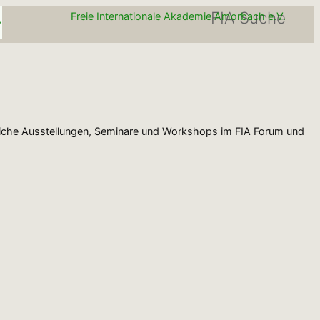
FIA Suche
Freie Internationale Akademie Amorbach e.V.
eiche Ausstellungen, Seminare und Workshops im FIA Forum und