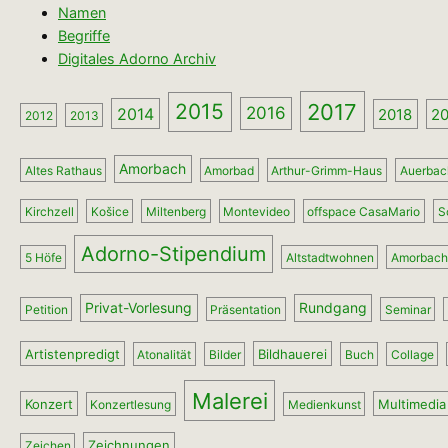
Namen
Begriffe
Digitales Adorno Archiv
2017
2015
2014
2016
2018
2
2012
2013
Amorbach
Altes Rathaus
Amorbad
Arthur-Grimm-Haus
Auerbach
Kirchzell
Košice
Miltenberg
Montevideo
offspace CasaMario
S
Adorno-Stipendium
5 Höfe
Altstadtwohnen
Amorbache
Privat-Vorlesung
Rundgang
Petition
Präsentation
Seminar
Artistenpredigt
Bildhauerei
Atonalität
Bilder
Buch
Collage
Malerei
Konzert
Multimedia
Konzertlesung
Medienkunst
Zeichnungen
Zeichen