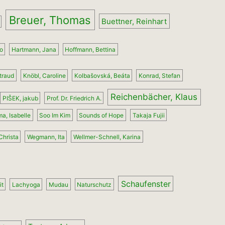
Breuer, Thomas
Buettner, Reinhart
lo
Hartmann, Jana
Hoffmann, Bettina
mtraud
Knöbl, Caroline
Kolbašovská, Beáta
Konrad, Stefan
Reichenbächer, Klaus
PIŠEK, jakub
Prof. Dr. Friedrich A.
a, Isabelle
Soo Im Kim
Sounds of Hope
Takaja Fujii
Christa
Wegmann, Ita
Wellmer-Schnell, Karina
Schaufenster
it
Lachyoga
Mudau
Naturschutz