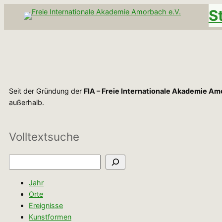
Zum
S
Inhalt
springen
Seit der Gründung der
FIA – Freie Internationale Akademie Am
außerhalb.
Volltextsuche
Suchen
Jahr
Orte
Ereignisse
Kunstformen