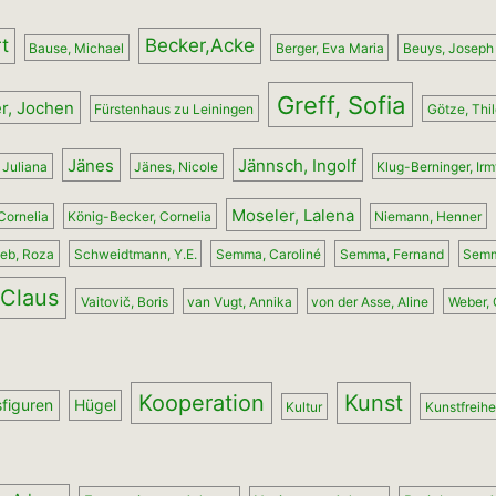
t
Becker,Acke
Bause, Michael
Berger, Eva Maria
Beuys, Joseph
Greff, Sofia
er, Jochen
Fürstenhaus zu Leiningen
Götze, Thi
Jänes
Jännsch, Ingolf
 Juliana
Jänes, Nicole
Klug-Berninger, Ir
Moseler, Lalena
Cornelia
König-Becker, Cornelia
Niemann, Henner
eb, Roza
Schweidtmann, Y.E.
Semma, Caroliné
Semma, Fernand
Semm
Claus
Vaitovič, Boris
van Vugt, Annika
von der Asse, Aline
Weber, 
Kooperation
Kunst
sfiguren
Hügel
Kultur
Kunstfreihe