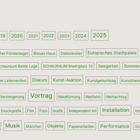
2025
019
2020
2024
2022
2021
2023
Eutopisches Stadtpalais
er Fürstenlager
Blaues Haus
Debonkeller
Seegarten
Sommer
chauraum Beste Lage
SCHAURAUM Marktplatz 10
Diskurs
Kunst-Auktion
r Laternenfest
Kunstgeburtstag
Kunsttheor
Vortrag
Versteigerung
Waldführung
Wallfahrt
Weltlachtag
Installation
Druckgrafik
Film
Foto
Grafik
Independent Art
In
Musik
Performance
Objekte
Märchen
Papierarbeiten
So