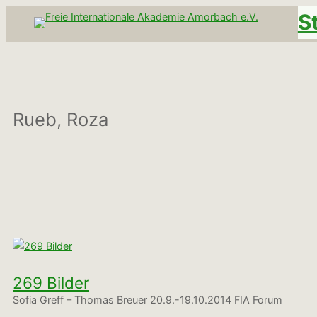
Zum
S
Inhalt
springen
Rueb, Roza
269 Bilder
Sofia Greff – Thomas Breuer 20.9.-19.10.2014 FIA Forum