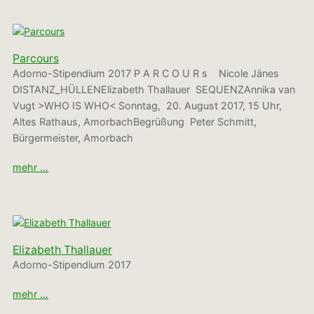
Parcours
Adorno-Stipendium 2017 P A R C O U R s Nicole Jänes
DISTANZ_HÜLLENElizabeth Thallauer SEQUENZAnnika van
Vugt >WHO IS WHO< Sonntag, 20. August 2017, 15 Uhr,
Altes Rathaus, AmorbachBegrüßung Peter Schmitt,
Bürgermeister, Amorbach
mehr …
Elizabeth Thallauer
Adorno-Stipendium 2017
mehr …