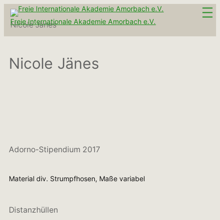
Zum
Inhalt
Freie Internationale Akademie Amorbach e.V.
Nicole Jänes
springen
Nicole Jänes
Adorno-Stipendium 2017
Material div. Strumpfhosen, Maße variabel
Distanzhüllen