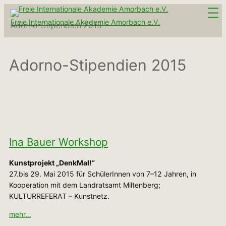
Zum
Inhalt
Freie Internationale Akademie Amorbach e.V.
Adorno-Stipendien 2015
springen
Adorno-Stipendien 2015
Ina Bauer Workshop
Kunstprojekt „DenkMal!“
27.bis 29. Mai 2015 für SchülerInnen von 7–12 Jahren, in
Kooperation mit dem Landratsamt Miltenberg;
KULTURREFERAT – Kunstnetz.
mehr…