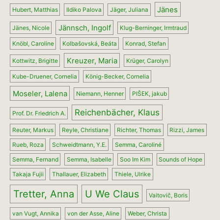
Jänes
Hubert, Matthias
Ildiko Palova
Jäger, Juliana
Jännsch, Ingolf
Jänes, Nicole
Klug-Berninger, Irmtraud
Knöbl, Caroline
Kolbašovská, Beáta
Konrad, Stefan
Kreuzer, Maria
Kottwitz, Brigitte
Krüger, Carolyn
Kube-Druener, Cornelia
König-Becker, Cornelia
Moseler, Lalena
Niemann, Henner
PIŠEK, jakub
Reichenbächer, Klaus
Prof. Dr. Friedrich A.
Reuter, Markus
Reyle, Christiane
Richter, Thomas
Rizzi, James
Rueb, Roza
Schweidtmann, Y.E.
Semma, Caroliné
Semma, Fernand
Semma, Isabelle
Soo Im Kim
Sounds of Hope
Takaja Fujii
Thallauer, Elizabeth
Thiele, Ulrike
Tretter, Anna
U We Claus
Vaitovič, Boris
van Vugt, Annika
von der Asse, Aline
Weber, Christa