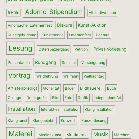
Adorno-Stipendium
5 Höfe
Altstadtwohnen
Diskurs
Kunst-Auktion
Amorbacher Laternenfest
Kunstgeburtstag
Kunsttheorie
Laternenfest
Lecture
Lesung
Privat-Vorlesung
Osterspaziergang
Petition
Rundgang
Präsentation
Seminar
Versteigerung
Vortrag
Waldführung
Wallfahrt
Weltlachtag
Artistenpredigt
Bildhauerei
Atonalität
Bilder
Buch
Collage
Druckgrafik
Film
Foto
Grafik
Independent Art
Installation
Interaktive Installation
Klanginstallation
Konzert
Klangkunst
Klangobjekte
Konzertlesung
Malerei
Musik
Multimedia
Medienkunst
Märchen