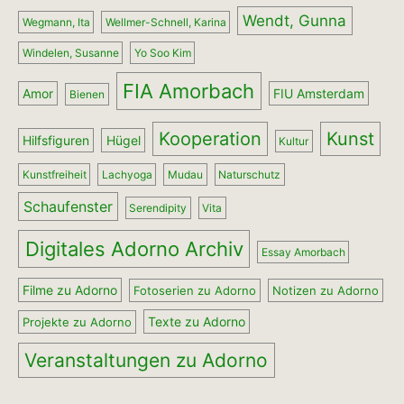
Wendt, Gunna
Wegmann, Ita
Wellmer-Schnell, Karina
Windelen, Susanne
Yo Soo Kim
FIA Amorbach
Amor
FIU Amsterdam
Bienen
Kooperation
Kunst
Hilfsfiguren
Hügel
Kultur
Kunstfreiheit
Lachyoga
Mudau
Naturschutz
Schaufenster
Serendipity
Vita
Digitales Adorno Archiv
Essay Amorbach
Filme zu Adorno
Fotoserien zu Adorno
Notizen zu Adorno
Texte zu Adorno
Projekte zu Adorno
Veranstaltungen zu Adorno