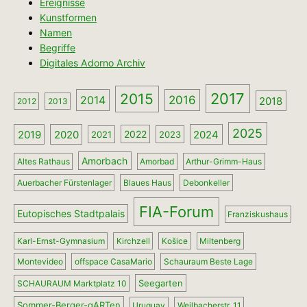
Ereignisse
Kunstformen
Namen
Begriffe
Digitales Adorno Archiv
2017
2015
2014
2016
2018
2012
2013
2025
2019
2020
2024
2022
2021
2023
Amorbach
Altes Rathaus
Amorbad
Arthur-Grimm-Haus
Auerbacher Fürstenlager
Blaues Haus
Debonkeller
FIA-Forum
Eutopisches Stadtpalais
Franziskushaus
Karl-Ernst-Gymnasium
Kirchzell
Košice
Miltenberg
Montevideo
offspace CasaMario
Schauraum Beste Lage
Seegarten
SCHAURAUM Marktplatz 10
Sommer-Berger-gARTen
Uruguay
Weilbacherstr. 11