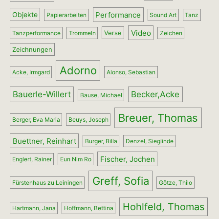
Performance
Objekte
Papierarbeiten
Sound Art
Tanz
Video
Verse
Tanzperformance
Trommeln
Zeichen
Zeichnungen
Adorno
Acke, Irmgard
Alonso, Sebastian
Bauerle-Willert
Becker,Acke
Bause, Michael
Breuer, Thomas
Berger, Eva Maria
Beuys, Joseph
Buettner, Reinhart
Burger, Billa
Denzel, Sieglinde
Fischer, Jochen
Englert, Rainer
Eun Nim Ro
Greff, Sofia
Fürstenhaus zu Leiningen
Götze, Thilo
Hohlfeld, Thomas
Hartmann, Jana
Hoffmann, Bettina