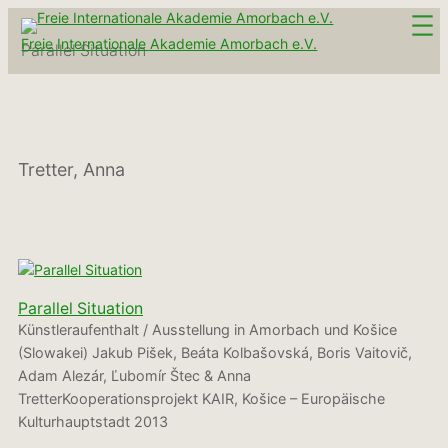
Zum
Inhalt
Freie Internationale Akademie Amorbach e.V.
Parallel Situation
springen
Tretter, Anna
Parallel Situation
Künstleraufenthalt / Ausstellung in Amorbach und Košice
(Slowakei) Jakub Pišek, Beáta Kolbašovská, Boris Vaitovič,
Adam Alezár, Ľubomír Štec & Anna
TretterKooperationsprojekt KAIR, Košice – Europäische
Kulturhauptstadt 2013