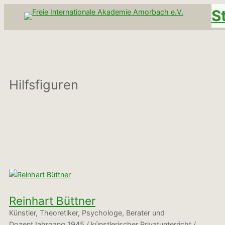
Zum
S
Inhalt
springen
Hilfsfiguren
Reinhart Büttner
Künstler, Theoretiker, Psychologe, Berater und
DozentJahrgang 1945 / künstlerischer Privatunterricht /