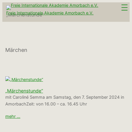
Zum
Inhalt
Freie Internationale Akademie Amorbach e.V.
„Märchenstunde“
springen
Märchen
„Märchenstunde“
mit Caroliné Semma am Samstag, den 7. September 2024 in
AmorbachZeit: von 16.00 – ca. 16.45 Uhr
mehr …