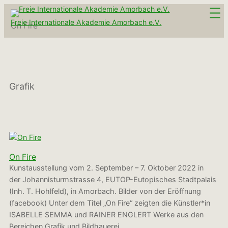
Zum
Inhalt
Freie Internationale Akademie Amorbach e.V.
On Fire
springen
Grafik
On Fire
Kunstausstellung vom 2. September – 7. Oktober 2022 in
der Johannisturmstrasse 4, EUTOP-Eutopisches Stadtpalais
(Inh. T. Hohlfeld), in Amorbach. Bilder von der Eröffnung
(facebook) Unter dem Titel „On Fire“ zeigten die Künstler*in
ISABELLE SEMMA und RAINER ENGLERT Werke aus den
Bereichen Grafik und Bildhauerei.