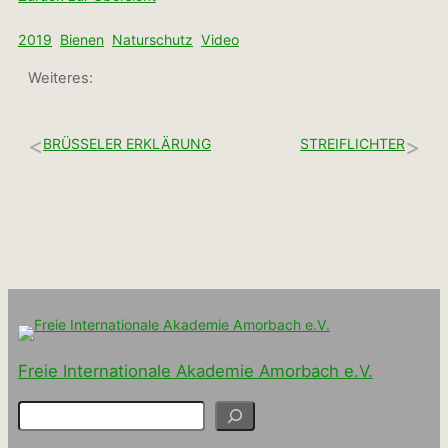
2019
Bienen
Naturschutz
Video
Weiteres:
<
>
BRÜSSELER ERKLÄRUNG
STREIFLICHTER
Freie Internationale Akademie Amorbach e.V.
S
u