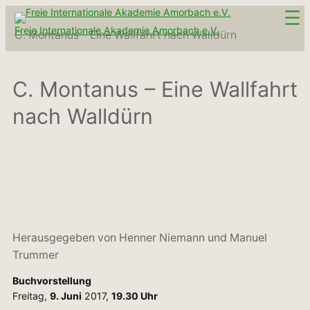
Zum
Inhalt
Freie Internationale Akademie Amorbach e.V.
C. Montanus – Eine Wallfahrt nach Walldürn
springen
C. Montanus – Eine Wallfahrt
nach Walldürn
Herausgegeben von Henner Niemann und Manuel
Trummer
Buchvorstellung
Freitag,
9. Juni
2017,
19.30 Uhr