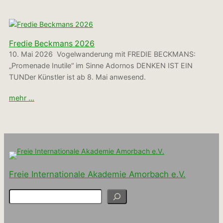
Fredie Beckmans 2026
10. Mai 2026 Vogelwanderung mit FREDIE BECKMANS:
„Promenade Inutile“ im Sinne Adornos DENKEN IST EIN
TUNDer Künstler ist ab 8. Mai anwesend.
mehr …
Freie Internationale Akademie Amorbach e.V.
S
u
c