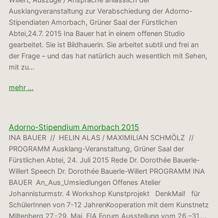
Ausklangveranstaltung zur Verabschiedung der Adorno-
Stipendiaten Amorbach, Grüner Saal der Fürstlichen
Abtei,24.7. 2015 Ina Bauer hat in einem offenen Studio
gearbeitet. Sie ist Bildhauerin. Sie arbeitet subtil und frei an
der Frage – und das hat natürlich auch wesentlich mit Sehen,
mit zu…
mehr …
Adorno-Stipendium Amorbach 2015
INA BAUER // HELIN ALAS / MAXIMILIAN SCHMÖLZ //
PROGRAMM Ausklang-Veranstaltung, Grüner Saal der
Fürstlichen Abtei, 24. Juli 2015 Rede Dr. Dorothée Bauerle-
Willert Speech Dr. Dorothée Bauerle-Willert PROGRAMM INA
BAUER An_Aus_Umsiedlungen Offenes Atelier
Johannisturmstr. 4 Workshop Kunstprojekt DenkMal! für
SchülerInnen von 7-12 JahrenKooperation mit dem Kunstnetz
Miltenberg 27.-29. Mai, FIA Forum Ausstellung vom 26.–31.…